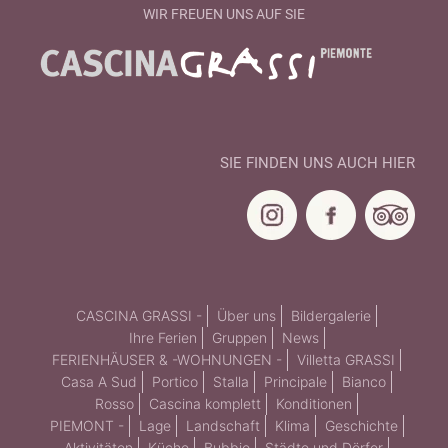
WIR FREUEN UNS AUF SIE
SIE FINDEN UNS AUCH HIER
CASCINA GRASSI -
Über uns
Bildergalerie
Ihre Ferien
Gruppen
News
FERIENHÄUSER & -WOHNUNGEN -
Villetta GRASSI
Casa A Sud
Portico
Stalla
Principale
Bianco
Rosso
Cascina komplett
Konditionen
PIEMONT -
Lage
Landschaft
Klima
Geschichte
Aktivitäten
Küche
Bubbio
Städte und Dörfer