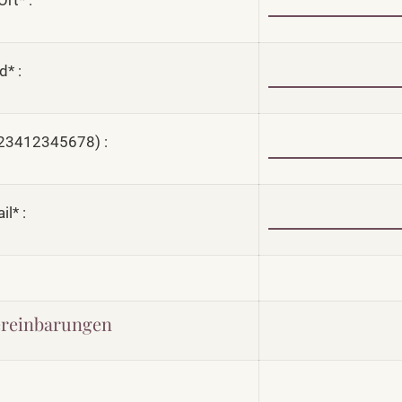
rt* :
d* :
123412345678) :
il* :
ereinbarungen