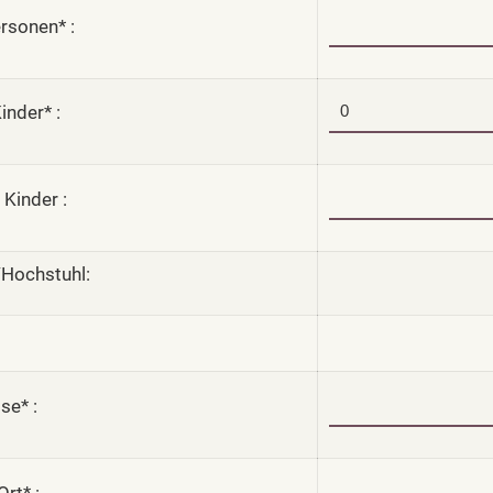
rsonen* :
inder* :
 Kinder :
/Hochstuhl:
se* :