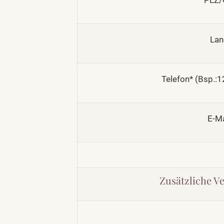
PLZ/O
Lan
Telefon* (Bsp.:
E-Ma
Zusätzliche V