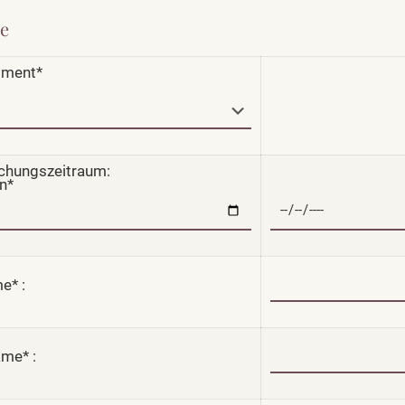
e
tment*
chungszeitraum:
n*
e* :
me* :