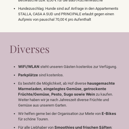
Bettwäsche bzw. 8,00 € für die Bad-/Küchenwäsche
Hundezuschlag: Hunde sind auf Anfrage in den Appartements
STALLA, CASA A SUD und PRINCIPALE erlaubt gegen einen
Aufpreis von pauschal 70,00 € pro Aufenthalt
Diverses
WiFi/WLAN
steht unseren Gästen kostenlos zur Verfügung.
Parkplätze
sind kostenlos.
hausgemachte
Es besteht die Möglichkeit, ab Hof diverse
Marmeladen, eingelegtes Gemüse, getrockente
Früchte/Gemüse, Pesto, Sugo sowie Wein
zu kaufen.
Weiter haben wir je nach Jahreszeit diverse Früchte und
Gemüse aus unserem Garten.
E-Bikes
Wir helfen gerne bei der Organisation zur Miete von
für schöne Touren.
Smoothies und frischen Säften
Für alle Liebhaber von
: