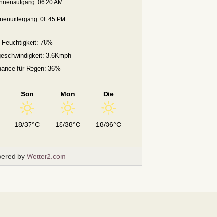
nnenaufgang: 06:20 AM
nenuntergang: 08:45 PM
Feuchtigkeit: 78%
eschwindigkeit: 3.6Kmph
hance für Regen: 36%
Son
Mon
Die
18/37°C
18/38°C
18/36°C
ered by
Wetter2.com