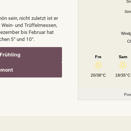
So
Son
 sein, nicht zuletzt ist er
 Wein- und Trüffelmessen,
Dezember bis Februar hat
Windg
hen 5° und 10°.
C
Frühling
Fre
Sam
emont
20/38°C
18/35°C
Pow