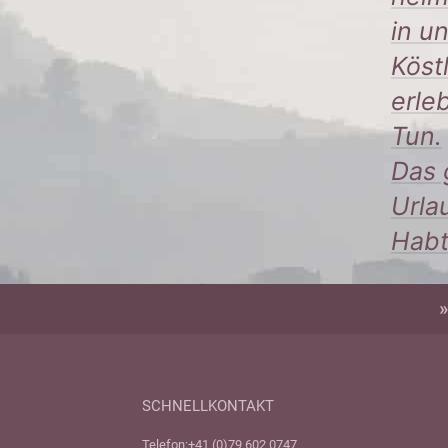
in u
Köst
erle
Tun.
Das 
Urla
Habt
SCHNELLKONTAKT
Telefon:
+41 (0)79 602 0747