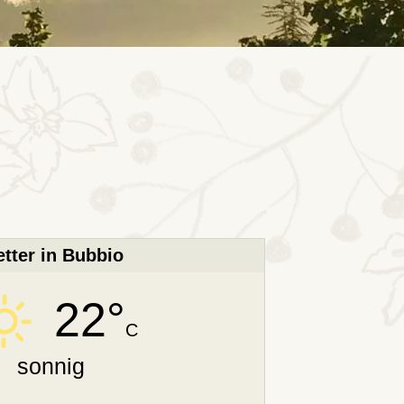
tter in Bubbio
22°
C
sonnig