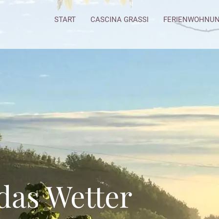
START
CASCINA GRASSI
FERIENWOHNU
das Wetter