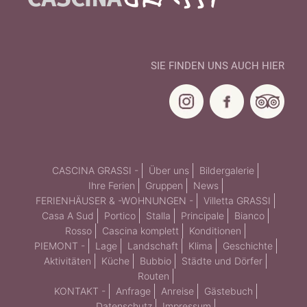
SIE FINDEN UNS AUCH HIER
CASCINA GRASSI -
Über uns
Bildergalerie
Ihre Ferien
Gruppen
News
FERIENHÄUSER & -WOHNUNGEN -
Villetta GRASSI
Casa A Sud
Portico
Stalla
Principale
Bianco
Rosso
Cascina komplett
Konditionen
PIEMONT -
Lage
Landschaft
Klima
Geschichte
Aktivitäten
Küche
Bubbio
Städte und Dörfer
Routen
KONTAKT -
Anfrage
Anreise
Gästebuch
Datenschutz
Impressum